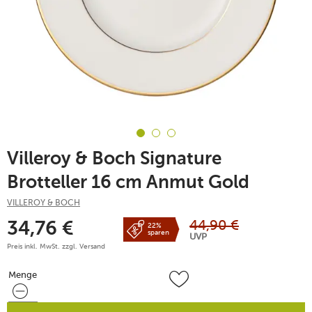
Villeroy & Boch Signature
Brotteller 16 cm Anmut Gold
VILLEROY & BOCH
44,90
€
34,76
€
22%
sparen
UVP
Preis inkl. MwSt. zzgl.
Versand
Menge
Menge