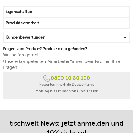
Dekorlinie sinkt für einen langanhaltenden Glanz
während des Brennens in die Glasur ein
Eigenschaften
passt ausgezeichnet zur gehobenen Tischkultur
platzsparend stapelbar, handlich und zeitlos
Produktsicherheit
spülmaschinenfest
Made in Germany
Kundenbewertungen
Fragen zum Produkt? Produkt nicht gefunden?
Wir helfen gerne!
Unsere kompetenten Mitarbeiter*innen beantworten Ihre
Fragen!
0800 10 80 100
kostenlos innerhalb Deutschlands
Montag bis Freitag von 8 bis 17 Uhr
tischwelt News: jetzt anmelden und
10% sichern!