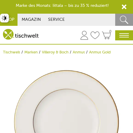
Marke des Monats: Iittala – bis zu 35 % reduziert!
st umschalten
SHOP
MAGAZIN
SERVICE
0
Tischwelt
Marken
Villeroy & Boch
Anmut
Anmut Gold