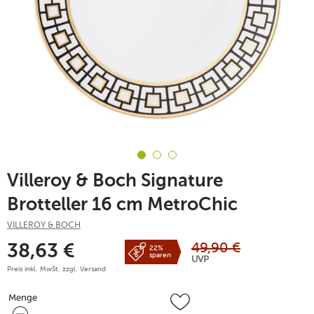
Villeroy & Boch Signature
Brotteller 16 cm MetroChic
VILLEROY & BOCH
49,90
€
38,63
€
22%
sparen
UVP
Preis inkl. MwSt. zzgl.
Versand
Menge
Menge