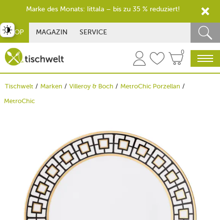
Marke des Monats: Iittala – bis zu 35 % reduziert!
st umschalten
SHOP
MAGAZIN
SERVICE
0
Tischwelt
Marken
Villeroy & Boch
MetroChic Porzellan
MetroChic