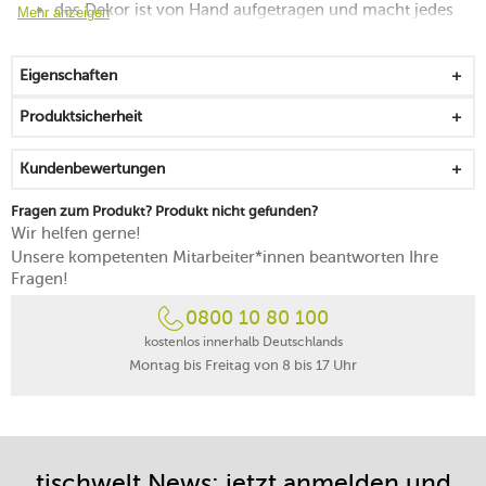
das Dekor ist von Hand aufgetragen und macht jedes
Mehr anzeigen
Stück einmalig
während des Brennens sinkt das Gold in die Glasur ein
Eigenschaften
und brilliert dadurch länger
zum Schaffen visueller Effekte auf der Tafel
Produktsicherheit
verbindet das Art déco mit dem Fine Dining
für ein erhabenes Tischbild
Kundenbewertungen
griffig, stapelbar und blickfangend
spülmaschinenfest
Fragen zum Produkt? Produkt nicht gefunden?
Made in Germany
Wir helfen gerne!
Unsere kompetenten Mitarbeiter*innen beantworten Ihre
Fragen!
0800 10 80 100
kostenlos innerhalb Deutschlands
Montag bis Freitag von 8 bis 17 Uhr
tischwelt News: jetzt anmelden und