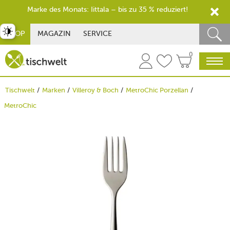
Marke des Monats: Iittala – bis zu 35 % reduziert!
st umschalten
SHOP
MAGAZIN
SERVICE
0
Tischwelt
Marken
Villeroy & Boch
MetroChic Porzellan
MetroChic