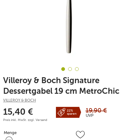
Villeroy & Boch Signature
Dessertgabel 19 cm MetroChic
VILLEROY & BOCH
19,90
€
15,40
€
22%
sparen
UVP
Preis inkl. MwSt. zzgl.
Versand
Menge
Menge