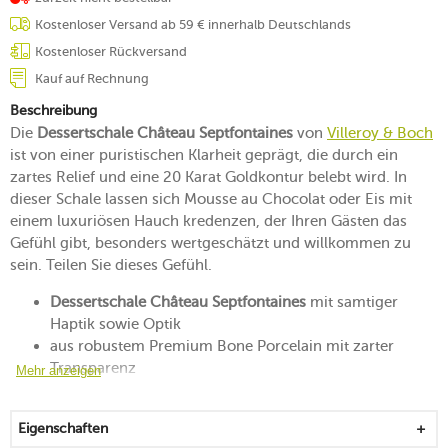
Kostenloser Versand ab 59 € innerhalb Deutschlands
Kostenloser Rückversand
Kauf auf Rechnung
Beschreibung
Die
Dessertschale Château Septfontaines
von
Villeroy & Boch
ist von einer puristischen Klarheit geprägt, die durch ein
zartes Relief und eine 20 Karat Goldkontur belebt wird. In
dieser Schale lassen sich Mousse au Chocolat oder Eis mit
einem luxuriösen Hauch kredenzen, der Ihren Gästen das
Gefühl gibt, besonders wertgeschätzt und willkommen zu
sein. Teilen Sie dieses Gefühl.
Dessertschale Château Septfontaines
mit samtiger
Haptik sowie Optik
aus robustem Premium Bone Porcelain mit zarter
Transparenz
Mehr anzeigen
geprägt von einer verführerischen Leichtigkeit
kantenschlagfest und äußerst widerstandsfähig
Eigenschaften
Reliefstruktur verbindet matte und glänzende Facetten