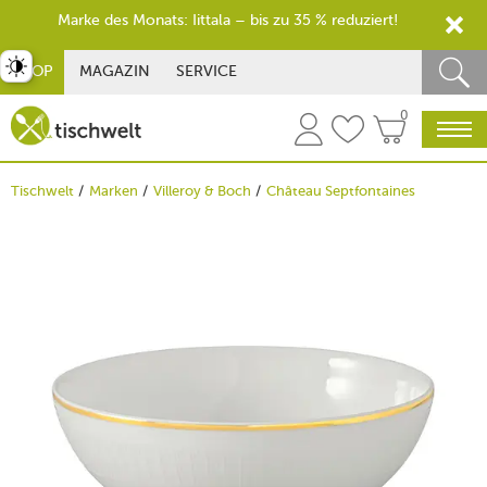
Marke des Monats: Iittala – bis zu 35 % reduziert!
st umschalten
SHOP
MAGAZIN
SERVICE
0
Tischwelt
Marken
Villeroy & Boch
Château Septfontaines