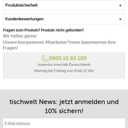
zu einer ästhetischen Harmonie
Produktsicherheit
von Hand polierte 20 Karat Goldkontur für einen
exklusiven Ausdruck
Kundenbewertungen
spülmaschinenfest
Fragen zum Produkt? Produkt nicht gefunden?
Wir helfen gerne!
Unsere kompetenten Mitarbeiter*innen beantworten Ihre
Fragen!
0800 10 80 100
kostenlos innerhalb Deutschlands
Montag bis Freitag von 8 bis 17 Uhr
tischwelt News: jetzt anmelden und
10% sichern!
E-Mail-Adresse eintragen