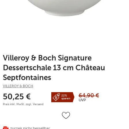
Villeroy & Boch Signature
Dessertschale 13 cm Château
Septfontaines
VILLEROY & BOCH
64,90
€
50,25
€
22%
sparen
UVP
Preis inkl. MwSt. zzgl.
Versand
zurzeit nicht bestellbar