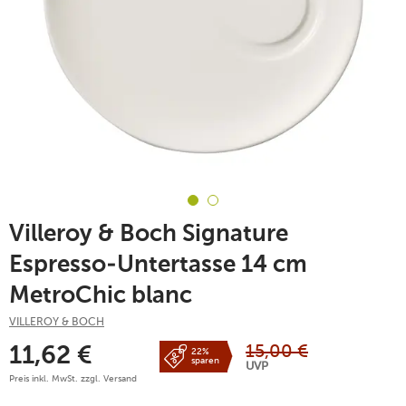
Villeroy & Boch Signature
Espresso-Untertasse 14 cm
MetroChic blanc
VILLEROY & BOCH
15,00
€
11,62
€
22%
sparen
UVP
Preis inkl. MwSt. zzgl.
Versand