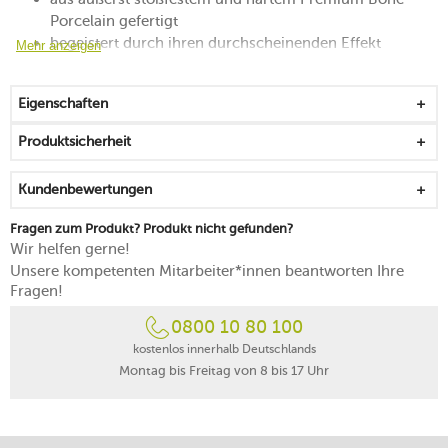
Porcelain gefertigt
begeistert durch ihren durchscheinenden Effekt
Mehr anzeigen
lässt sich zum Servieren gut greifen
von minimalistischer Klarheit geprägt
Eigenschaften
stapelbar, zeitlos und alltagstauglich
mikrowellengeeignet
Produktsicherheit
spülmaschinenfest
Kundenbewertungen
Fragen zum Produkt? Produkt nicht gefunden?
Wir helfen gerne!
Unsere kompetenten Mitarbeiter*innen beantworten Ihre
Fragen!
0800 10 80 100
kostenlos innerhalb Deutschlands
Montag bis Freitag von 8 bis 17 Uhr