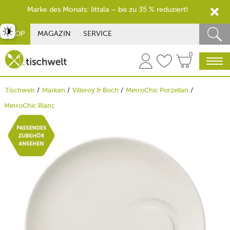
Marke des Monats: Iittala – bis zu 35 % reduziert!
st umschalten
SHOP
MAGAZIN
SERVICE
0
Tischwelt
Marken
Villeroy & Boch
MetroChic Porzellan
MetroChic Blanc