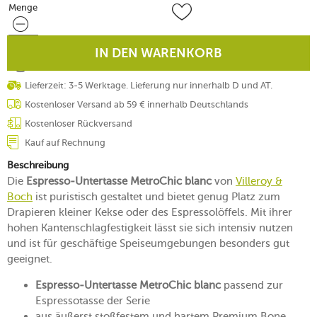
Menge
Menge
IN DEN WARENKORB
Lieferzeit: 3-5 Werktage. Lieferung nur innerhalb D und AT.
Kostenloser Versand ab 59 € innerhalb Deutschlands
Kostenloser Rückversand
Kauf auf Rechnung
Beschreibung
Die
Espresso-Untertasse MetroChic blanc
von
Villeroy &
Boch
ist puristisch gestaltet und bietet genug Platz zum
Drapieren kleiner Kekse oder des Espressolöffels. Mit ihrer
hohen Kantenschlagfestigkeit lässt sie sich intensiv nutzen
und ist für geschäftige Speiseumgebungen besonders gut
geeignet.
Espresso-Untertasse MetroChic blanc
passend zur
Espressotasse der Serie
aus äußerst stoßfestem und hartem Premium Bone