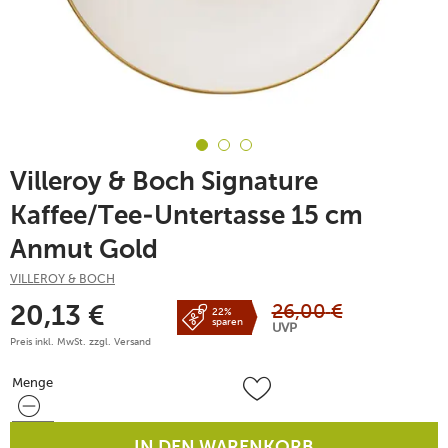
Villeroy & Boch Signature
Kaffee/Tee-Untertasse 15 cm
Anmut Gold
VILLEROY & BOCH
26,00
€
20,13
€
22%
sparen
UVP
Preis inkl. MwSt. zzgl.
Versand
Menge
Menge
IN DEN WARENKORB