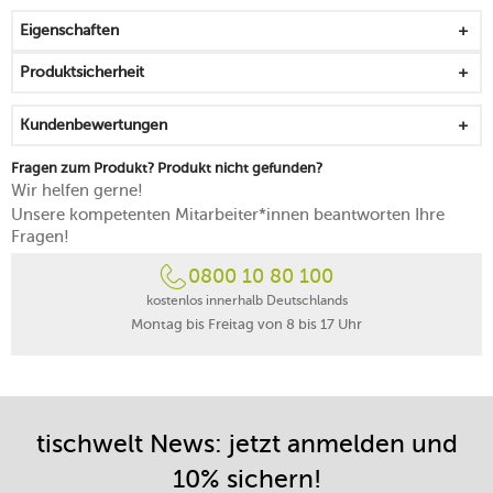
Kantenschlagfestigkeit
Eigenschaften
passend zur Kaffee- und zur Teetasse der Serie
geprägt von klaren Linien und einem samtigen Weiß
Produktsicherheit
mit einem feinen Glanz abgerundet
stoßfest, stapelbar und zeitlos
Kundenbewertungen
spülmaschinenfest
Made in Germany
Fragen zum Produkt? Produkt nicht gefunden?
Wir helfen gerne!
Unsere kompetenten Mitarbeiter*innen beantworten Ihre
Fragen!
0800 10 80 100
kostenlos innerhalb Deutschlands
Montag bis Freitag von 8 bis 17 Uhr
tischwelt News: jetzt anmelden und
10% sichern!