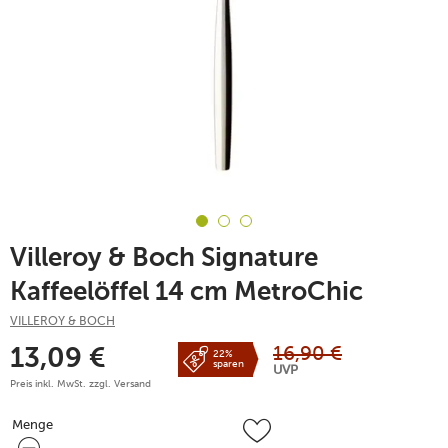
Villeroy & Boch Signature
Kaffeelöffel 14 cm MetroChic
VILLEROY & BOCH
16,90
€
13,09
€
22%
sparen
UVP
Preis inkl. MwSt. zzgl.
Versand
Menge
Menge