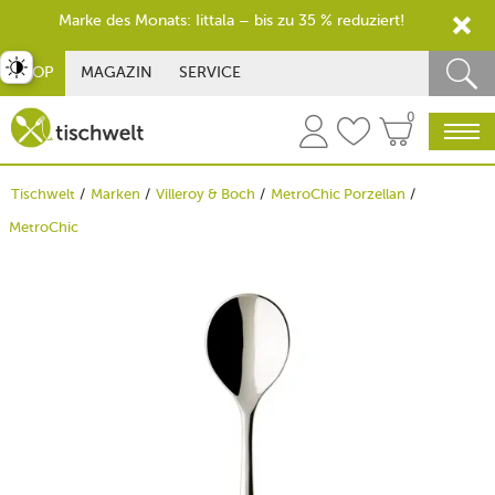
Marke des Monats: Iittala – bis zu 35 % reduziert!
st umschalten
SHOP
MAGAZIN
SERVICE
0
Tischwelt
Marken
Villeroy & Boch
MetroChic Porzellan
MetroChic