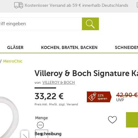
Kostenloser Versand ab 59 € innerhalb Deutschlands
GLÄSER
KOCHEN, BRATEN, BACKEN
SCHNEIDEN
MetroChic
Villeroy & Boch Signature K
von
VILLEROY & BOCH
42,90
€
33,22
€
22%
sparen
UVP
Preis inkl. MwSt. zzgl.
Versand
Menge
Menge
Beschreibung