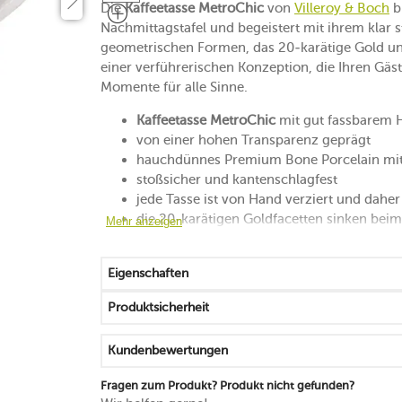
Die
Kaffeetasse MetroChic
von
Villeroy & Boch
b
Nachmittagstafel und begeistert mit ihrem klar s
geometrischen Formen, das 20-karätige Gold un
einer verführerischen Konzeption, die Ihren Gäs
Momente für alle Sinne.
Kaffeetasse MetroChic
mit gut fassbarem 
von einer hohen Transparenz geprägt
hauchdünnes Premium Bone Porcelain mit 
stoßsicher und kantenschlagfest
jede Tasse ist von Hand verziert und daher
die 20-karätigen Goldfacetten sinken beim
Mehr anzeigen
ein
repräsentiert das Fine Dining treffsicher
Eigenschaften
handlich, langlebig und exklusiv
spülmaschinenfest
Produktsicherheit
Made in Germany
Kundenbewertungen
Fragen zum Produkt? Produkt nicht gefunden?