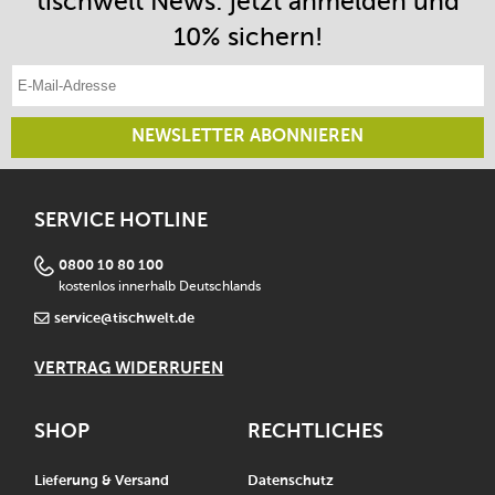
tischwelt News: jetzt anmelden und
10% sichern!
E-Mail-Adresse eintragen
NEWSLETTER ABONNIEREN
SERVICE HOTLINE
0800 10 80 100
kostenlos innerhalb Deutschlands
service@tischwelt.de
VERTRAG WIDERRUFEN
SHOP
RECHTLICHES
Lieferung & Versand
Datenschutz