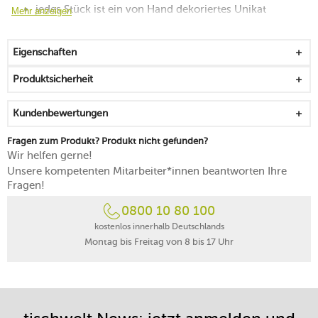
jedes Stück ist ein von Hand dekoriertes Unikat
Mehr anzeigen
aus Premium Bone Porcelain mit hoher
Kantenschlagfestigkeit
Eigenschaften
zum Setzen von ausdrucksstarken Akzenten auf der
Tafel
Produktsicherheit
für farbenfrohe Kontraste auf dem Kuchenbuffet
stapelbar, dekorativ und stoßfest
Kundenbewertungen
spülmaschinenfest
Made in Germany
Fragen zum Produkt? Produkt nicht gefunden?
Wir helfen gerne!
Unsere kompetenten Mitarbeiter*innen beantworten Ihre
Fragen!
0800 10 80 100
kostenlos innerhalb Deutschlands
Montag bis Freitag von 8 bis 17 Uhr