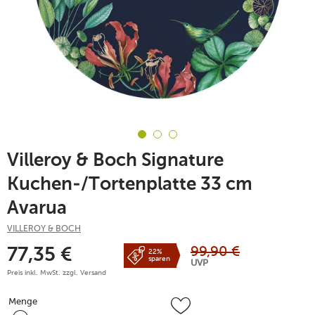
Villeroy & Boch Signature
Kuchen-/Tortenplatte 33 cm
Avarua
VILLEROY & BOCH
99,90
€
77,35
€
22%
sparen
UVP
Preis inkl. MwSt. zzgl.
Versand
Menge
Menge