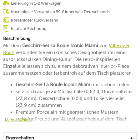
Lieferung in 1-2 Werktagen
Kostenloser Versand ab 59 € innerhalb Deutschlands
Kostenloser Rückversand
Kauf auf Rechnung
Beschreibung
Mit dem
Geschirr-Set La Boule Iconic Miami
von
Villeroy &
Boch
verbinden Sie ein ikonisches Designobjekt mit einer
ausdrucksstarken Dining-Kultur. Die retro-inspirierten
Einzelteile lassen sich zu einem dekorativen Interior-Piece
zusammensetzen oder farbenfroh auf dem Tisch platzieren.
Geschirr-Set La Boule Iconic Miami
mit sieben Teilen
setzt sich aus je 2x Müslischale (0,62 l), Universalteller
(23,8 cm), Dessertschale (0,5 l) und 1x Servierteller
(23,9 cm) zusammen
Premium Porcelain mit geometrischen Mustern
steht für Freude und Ausgelassenheit auf dem Tisch
Mehr anzeigen
kombiniert die Trendfarben 2025: ein warmes, sattes
„Intense Rust“ und ein tiefes „Future Dusk“
Eigenschaften
ist ein in sich geschlossenes Kunstwerk, das in der 360°