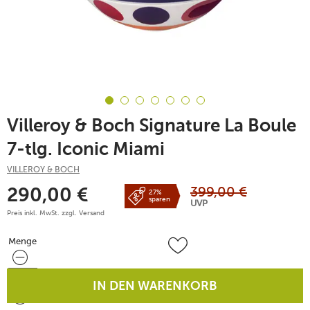
Villeroy & Boch Signature La Boule
7-tlg. Iconic Miami
VILLEROY & BOCH
399,00
€
290,00
€
27%
sparen
UVP
Preis inkl. MwSt. zzgl.
Versand
Menge
Menge
IN DEN WARENKORB