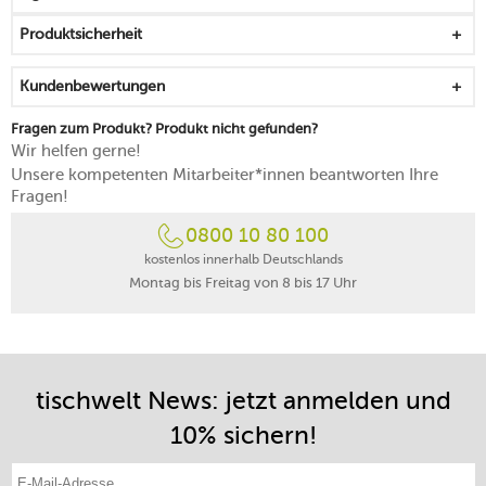
Betrachtung immer neu interpretiert werden kann
Produktsicherheit
für eine Vielzahl an Gestaltungs- und
Inszenierungsmöglichkeiten beim Aufbau
Kundenbewertungen
lässt sich individuell und modular zusammensetzen
mikrowellengeeignet
Fragen zum Produkt? Produkt nicht gefunden?
spülmaschinenfest
Wir helfen gerne!
Made in Germany
Unsere kompetenten Mitarbeiter*innen beantworten Ihre
Fragen!
0800 10 80 100
kostenlos innerhalb Deutschlands
Montag bis Freitag von 8 bis 17 Uhr
tischwelt News: jetzt anmelden und
10% sichern!
E-Mail-Adresse eintragen