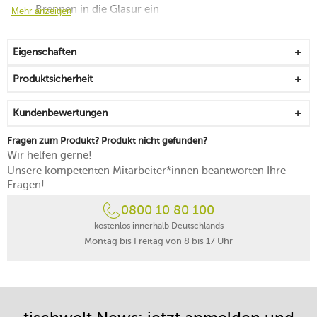
Brennen in die Glasur ein
Mehr anzeigen
wirkt leicht, transparent und beschwingt
stoßsicher und kantenschlagfest
Eigenschaften
aus Premium Bone Porcelain mit feiner Haptik
platzsparend stapelbar und griffig
Produktsicherheit
spülmaschinenfest
Made in Germany
Kundenbewertungen
Fragen zum Produkt? Produkt nicht gefunden?
Wir helfen gerne!
Unsere kompetenten Mitarbeiter*innen beantworten Ihre
Fragen!
0800 10 80 100
kostenlos innerhalb Deutschlands
Montag bis Freitag von 8 bis 17 Uhr