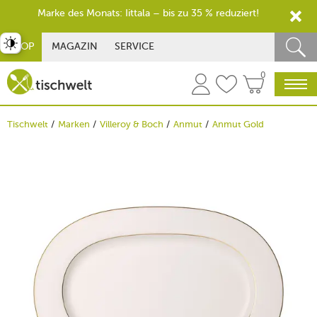
Marke des Monats: Iittala – bis zu 35 % reduziert!
st umschalten
SHOP
MAGAZIN
SERVICE
0
Tischwelt
Marken
Villeroy & Boch
Anmut
Anmut Gold