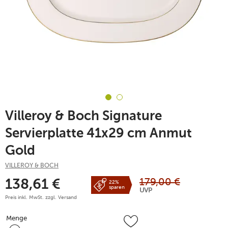
Villeroy & Boch Signature
Servierplatte 41x29 cm Anmut
Gold
VILLEROY & BOCH
179,00
€
138,61
€
22%
sparen
UVP
Preis inkl. MwSt. zzgl.
Versand
Menge
Menge