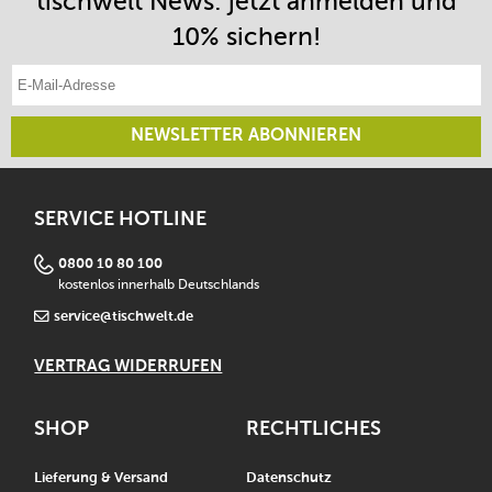
tischwelt News: jetzt anmelden und
10% sichern!
E-Mail-Adresse eintragen
NEWSLETTER ABONNIEREN
SERVICE HOTLINE
0800 10 80 100
kostenlos innerhalb Deutschlands
service@tischwelt.de
VERTRAG WIDERRUFEN
SHOP
RECHTLICHES
Lieferung & Versand
Datenschutz