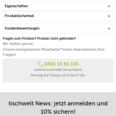
mit einem passgenauen Deckel, der sich leicht anheben
Eigenschaften
und absetzen lässt
das von Hand aufgetragene, langlebige Dekor macht
Produktsicherheit
jedes Stück zum Unikat
während des Brandes sinken die 20 Karat Goldfacetten
Kundenbewertungen
in die Glasur ein und sind somit ausgezeichnet
geschützt
Fragen zum Produkt? Produkt nicht gefunden?
für alle, die Wert auf eine gehobene Tischkultur und das
Wir helfen gerne!
Fine Dining setzen
Unsere kompetenten Mitarbeiter*innen beantworten Ihre
spülmaschinenfest
Fragen!
0800 10 80 100
kostenlos innerhalb Deutschlands
Montag bis Freitag von 8 bis 17 Uhr
tischwelt News: jetzt anmelden und
10% sichern!