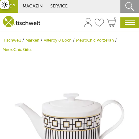
st umschalten
SHOP
MAGAZIN
SERVICE
0
Tischwelt
Marken
Villeroy & Boch
MetroChic Porzellan
MetroChic Gifts