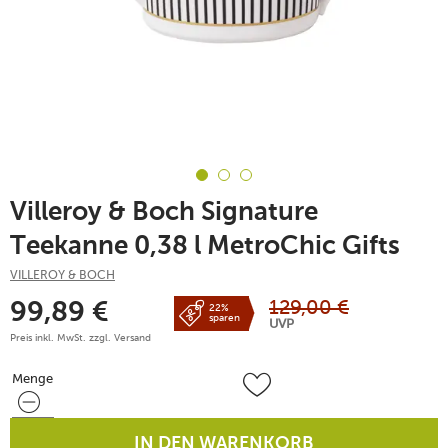
Villeroy & Boch Signature
Teekanne 0,38 l MetroChic Gifts
VILLEROY & BOCH
129,00
€
99,89
€
22%
sparen
UVP
Preis inkl. MwSt. zzgl.
Versand
Menge
Menge
IN DEN WARENKORB