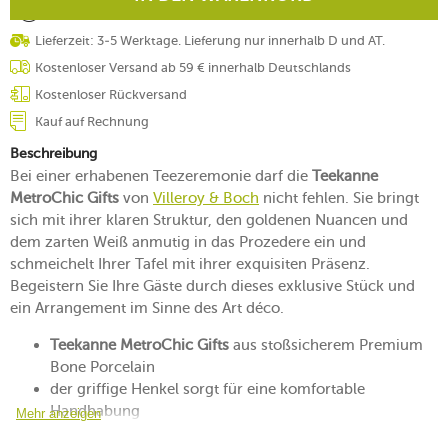
Lieferzeit: 3-5 Werktage. Lieferung nur innerhalb D und AT.
Kostenloser Versand ab 59 € innerhalb Deutschlands
Kostenloser Rückversand
Kauf auf Rechnung
Beschreibung
Bei einer erhabenen Teezeremonie darf die
Teekanne
MetroChic Gifts
von
Villeroy & Boch
nicht fehlen. Sie bringt
sich mit ihrer klaren Struktur, den goldenen Nuancen und
dem zarten Weiß anmutig in das Prozedere ein und
schmeichelt Ihrer Tafel mit ihrer exquisiten Präsenz.
Begeistern Sie Ihre Gäste durch dieses exklusive Stück und
ein Arrangement im Sinne des Art déco.
Teekanne MetroChic Gifts
aus stoßsicherem Premium
Bone Porcelain
der griffige Henkel sorgt für eine komfortable
Handhabung
Mehr anzeigen
auf ein tropffreies Ausgießen ausgelegt