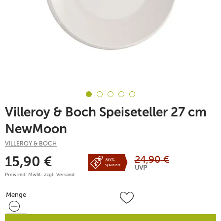
Villeroy & Boch Speiseteller 27 cm
NewMoon
VILLEROY & BOCH
24,90
€
15,90
€
36%
sparen
UVP
Preis inkl. MwSt. zzgl.
Versand
Menge
Menge