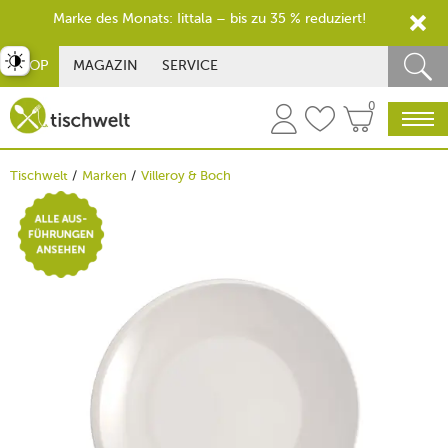
Marke des Monats: Iittala – bis zu 35 % reduziert!
st umschalten
SHOP
MAGAZIN
SERVICE
0
Tischwelt
Marken
Villeroy & Boch