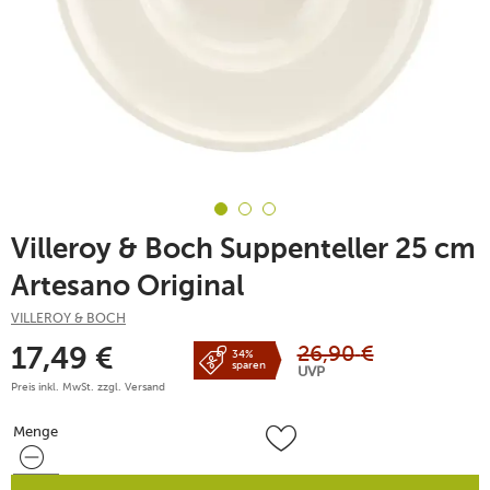
Villeroy & Boch Suppenteller 25 cm
Artesano Original
VILLEROY & BOCH
26,90
€
17,49
€
34%
sparen
UVP
Preis inkl. MwSt. zzgl.
Versand
Menge
Menge