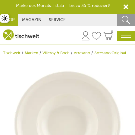
Marke des Monats: Iittala – bis zu 35 % reduziert!
st umschalten
SHOP
MAGAZIN
SERVICE
0
Tischwelt
Marken
Villeroy & Boch
Artesano
Artesano Original