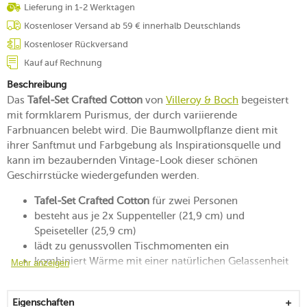
Lieferung in 1-2 Werktagen
Kostenloser Versand ab 59 € innerhalb Deutschlands
Kostenloser Rückversand
Kauf auf Rechnung
Beschreibung
Das
Tafel-Set Crafted Cotton
von
Villeroy & Boch
begeistert
mit formklarem Purismus, der durch variierende
Farbnuancen belebt wird. Die Baumwollpflanze dient mit
ihrer Sanftmut und Farbgebung als Inspirationsquelle und
kann im bezaubernden Vintage-Look dieser schönen
Geschirrstücke wiedergefunden werden.
Tafel-Set Crafted Cotton
für zwei Personen
besteht aus je 2x Suppenteller (21,9 cm) und
Speiseteller (25,9 cm)
lädt zu genussvollen Tischmomenten ein
kombiniert Wärme mit einer natürlichen Gelassenheit
Mehr anzeigen
jedes Stück erhält durch eine reaktive Glasur eine
einzigartige Farbgebung
Eigenschaften
mikrowellengeeignet