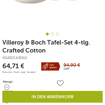
Villeroy & Boch Tafel-Set 4-tlg.
Crafted Cotton
VILLEROY & BOCH
94,90
€
64,71
€
31%
sparen
UVP
Preis inkl. MwSt. zzgl.
Versand
Menge
Menge
IN DEN WARENKORB