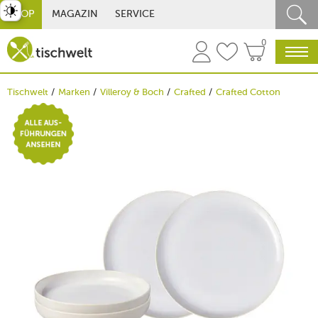
st umschalten
SHOP
MAGAZIN
SERVICE
0
Tischwelt
Marken
Villeroy & Boch
Crafted
Crafted Cotton