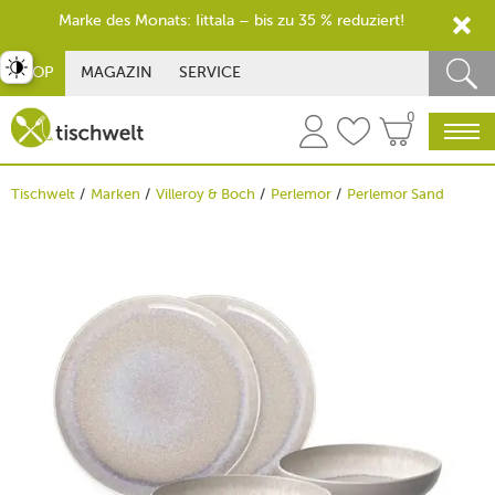
Marke des Monats: Iittala – bis zu 35 % reduziert!
st umschalten
SHOP
MAGAZIN
SERVICE
0
Tischwelt
Marken
Villeroy & Boch
Perlemor
Perlemor Sand