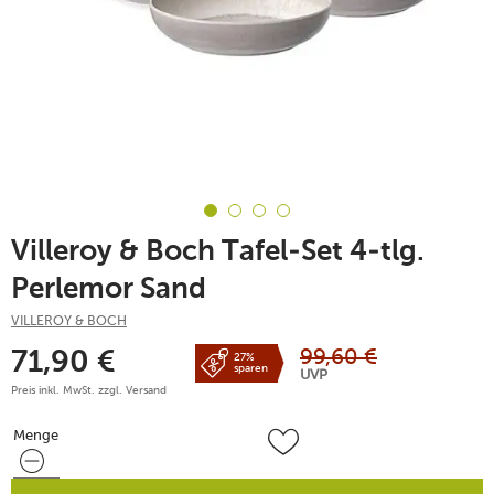
Villeroy & Boch Tafel-Set 4-tlg.
Perlemor Sand
VILLEROY & BOCH
99,60
€
71,90
€
27%
sparen
UVP
Preis inkl. MwSt. zzgl.
Versand
Menge
Menge