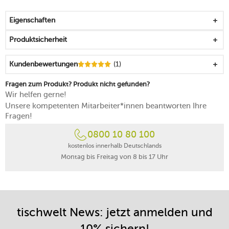
entstehen durch eine Effektglasur
jedes Stück weist ein einmaliges Erscheinungsbild auf
Eigenschaften
und ist damit ein Unikat
zum Kredenzen Ihrer Hauptspeisen und Pasta-
Produktsicherheit
Kreationen
erinnert an den letzten Strandurlaub
Kundenbewertungen
(1)
passendes Set für die romantische Zeit zu zweit
dezenter Eyecatcher mit feinen Farbfacetten
Fragen zum Produkt? Produkt nicht gefunden?
mikrowellengeeignet
Wir helfen gerne!
spülmaschinenfest
Unsere kompetenten Mitarbeiter*innen beantworten Ihre
Fragen!
0800 10 80 100
kostenlos innerhalb Deutschlands
Montag bis Freitag von 8 bis 17 Uhr
tischwelt News: jetzt anmelden und
10% sichern!