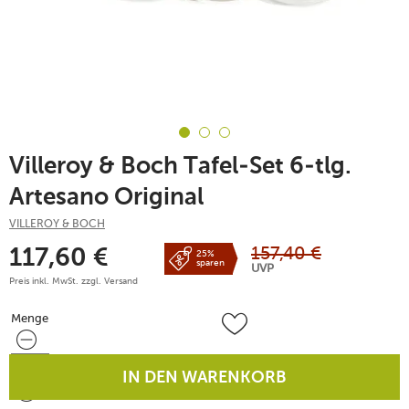
Villeroy & Boch Tafel-Set 6-tlg.
Artesano Original
VILLEROY & BOCH
157,40
€
117,60
€
25%
sparen
UVP
Preis inkl. MwSt. zzgl.
Versand
Menge
Menge
IN DEN WARENKORB