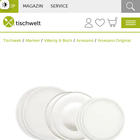
st umschalten
SHOP
MAGAZIN
SERVICE
0
Tischwelt
Marken
Villeroy & Boch
Artesano
Artesano Original