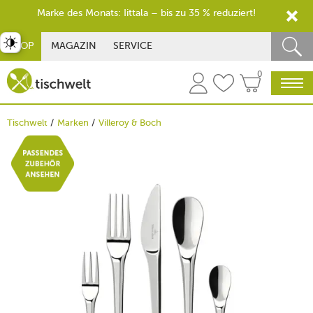
Marke des Monats: Iittala – bis zu 35 % reduziert!
st umschalten
SHOP
MAGAZIN
SERVICE
0
Tischwelt
Marken
Villeroy & Boch