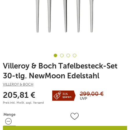
Villeroy & Boch Tafelbesteck-Set
30-tlg. NewMoon Edelstahl
VILLEROY & BOCH
299,00
€
205,81
€
31%
sparen
UVP
Preis inkl. MwSt. zzgl.
Versand
Menge
Menge