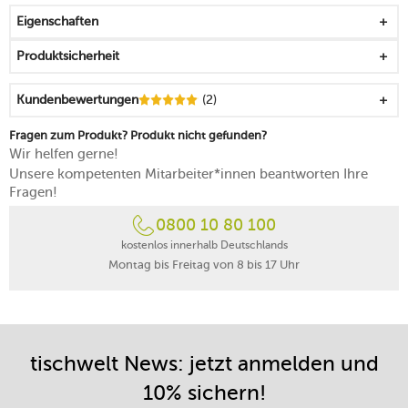
Look einer mattstrukturierten Schieferplatte in Coupe-
Eigenschaften
Form
hat dank einem Hauch von Glasur eine abriebfeste und
Produktsicherheit
robuste Oberfläche
Made in Germany
Kundenbewertungen
(2)
spülmaschinenfest
mikrowellengeeignet
Fragen zum Produkt? Produkt nicht gefunden?
Wir helfen gerne!
Unsere kompetenten Mitarbeiter*innen beantworten Ihre
Fragen!
0800 10 80 100
kostenlos innerhalb Deutschlands
Montag bis Freitag von 8 bis 17 Uhr
tischwelt News: jetzt anmelden und
10% sichern!