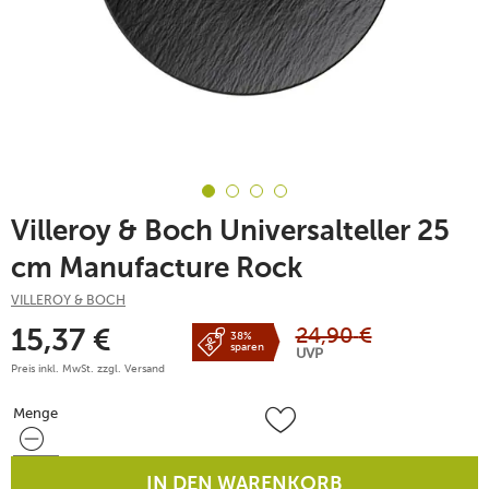
Villeroy & Boch Universalteller 25
cm Manufacture Rock
VILLEROY & BOCH
24,90
€
15,37
€
38%
sparen
UVP
Preis inkl. MwSt. zzgl.
Versand
Menge
Menge
IN DEN WARENKORB