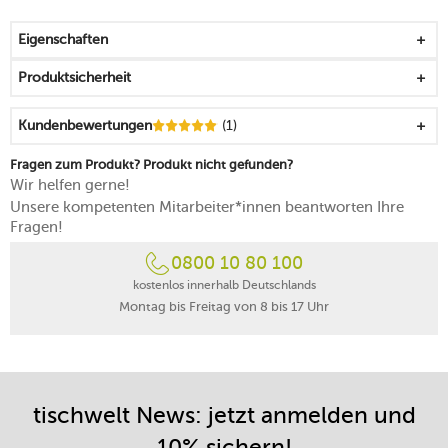
macht sich auf dem Beistelltisch, auf dem Sideboard
oder der Tafel gut
Eigenschaften
bringt einen Hauch Dolce Vita in Ihr Ambiente
schönes Geschenk für alle, die gerne mit Blumen
Produktsicherheit
dekorieren
von Hand reinigen
Kundenbewertungen
(1)
Fragen zum Produkt? Produkt nicht gefunden?
Wir helfen gerne!
Unsere kompetenten Mitarbeiter*innen beantworten Ihre
Fragen!
0800 10 80 100
kostenlos innerhalb Deutschlands
Montag bis Freitag von 8 bis 17 Uhr
tischwelt News: jetzt anmelden und
10% sichern!