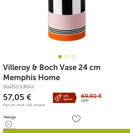
Villeroy & Boch Vase 24 cm
Memphis Home
VILLEROY & BOCH
69,90
€
57,05
€
18%
sparen
UVP
Preis inkl. MwSt. zzgl.
Versand
Menge
Menge