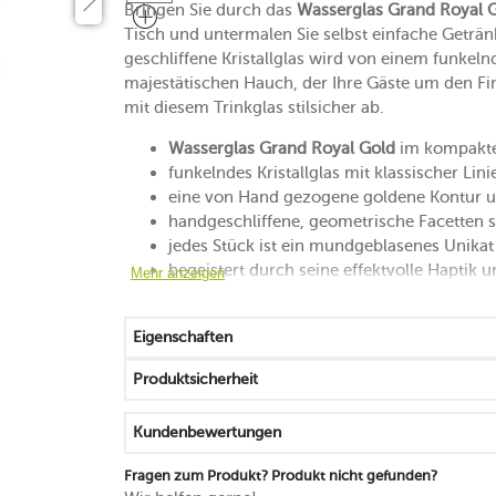
Bringen Sie durch das
Wasserglas Grand Royal 
Tisch und untermalen Sie selbst einfache Getränk
geschliffene Kristallglas wird von einem funke
majestätischen Hauch, der Ihre Gäste um den Fin
mit diesem Trinkglas stilsicher ab.
Wasserglas Grand Royal Gold
im kompakte
funkelndes Kristallglas mit klassischer Lin
eine von Hand gezogene goldene Kontur u
handgeschliffene, geometrische Facetten s
jedes Stück ist ein mundgeblasenes Unikat
begeistert durch seine effektvolle Haptik 
Mehr anzeigen
von Hand reinigen
Made in Turkey
Eigenschaften
Produktsicherheit
Kundenbewertungen
Fragen zum Produkt? Produkt nicht gefunden?