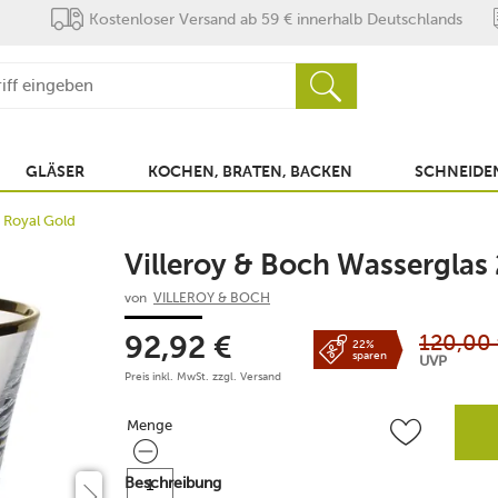
Kostenloser Versand ab 59 € innerhalb Deutschlands
GLÄSER
KOCHEN, BRATEN, BACKEN
SCHNEIDEN
 Royal Gold
Villeroy & Boch Wasserglas
von
VILLEROY & BOCH
120,00
92,92
€
22%
sparen
UVP
Preis inkl. MwSt. zzgl.
Versand
Menge
Menge
Beschreibung