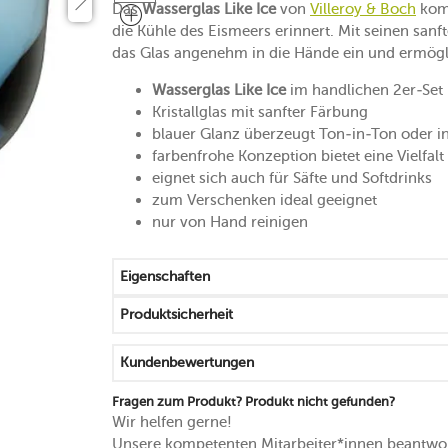
Das
Wasserglas Like Ice
von
Villeroy & Boch
komm
die Kühle des Eismeers erinnert. Mit seinen san
das Glas angenehm in die Hände ein und ermögl
Wasserglas Like Ice
im handlichen 2er-Set
Kristallglas mit sanfter Färbung
blauer Glanz überzeugt Ton-in-Ton oder i
farbenfrohe Konzeption bietet eine Vielfal
eignet sich auch für Säfte und Softdrinks
zum Verschenken ideal geeignet
nur von Hand reinigen
Eigenschaften
Produktsicherheit
Kundenbewertungen
Fragen zum Produkt? Produkt nicht gefunden?
Wir helfen gerne!
Unsere kompetenten Mitarbeiter*innen beantwor