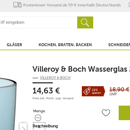
Kostenloser Versand ab 59 € innerhalb Deutschlands
GLÄSER
KOCHEN, BRATEN, BACKEN
SCHNEIDEN
Villeroy & Boch Wasserglas 
von
VILLEROY & BOCH
18,90
€
14,63
€
22%
sparen
UVP
Preis inkl. MwSt. zzgl.
Versand
Menge
Menge
Beschreibung