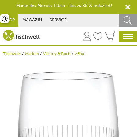
Marke des Monats: Iittala – bis zu 35 % reduziert!
st umschalten
SHOP
MAGAZIN
SERVICE
0
Tischwelt
Marken
Villeroy & Boch
Afina