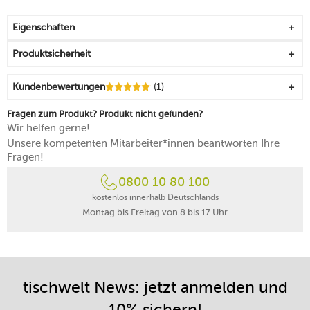
die feine Gravur verleiht dem Stück eine sinnliche
Ausstrahlung
Eigenschaften
aus Kristallglas mit hoher Brillanz gefertigt
spülmaschinenfest
Produktsicherheit
Made in Slovakia
Kundenbewertungen
(1)
Fragen zum Produkt? Produkt nicht gefunden?
Wir helfen gerne!
Unsere kompetenten Mitarbeiter*innen beantworten Ihre
Fragen!
0800 10 80 100
kostenlos innerhalb Deutschlands
Montag bis Freitag von 8 bis 17 Uhr
tischwelt News: jetzt anmelden und
10% sichern!