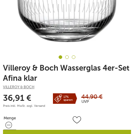
Villeroy & Boch Wasserglas 4er-Set
Afina klar
VILLEROY & BOCH
44,90
€
36,91
€
17%
sparen
UVP
Preis inkl. MwSt. zzgl.
Versand
Menge
Menge