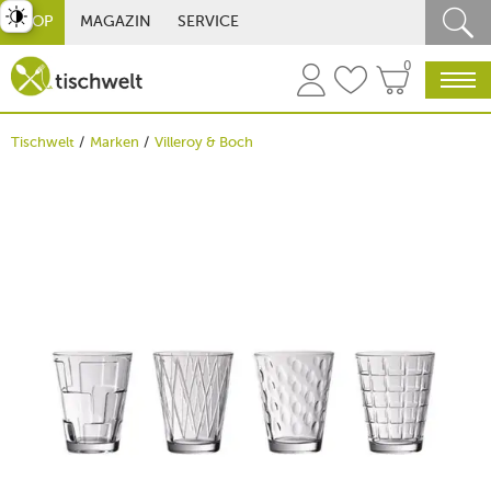
st umschalten
SHOP
MAGAZIN
SERVICE
0
Tischwelt
Marken
Villeroy & Boch