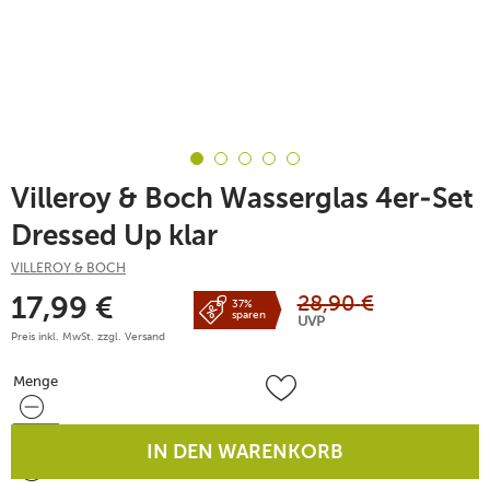
Villeroy & Boch Wasserglas 4er-Set
Dressed Up klar
VILLEROY & BOCH
28,90
€
17,99
€
37%
sparen
UVP
Preis inkl. MwSt. zzgl.
Versand
Menge
Menge
IN DEN WARENKORB