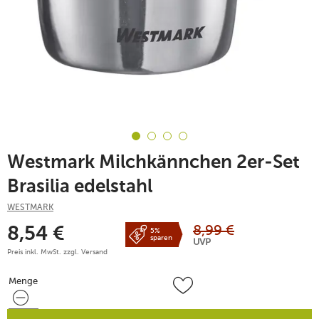
Westmark Milchkännchen 2er-Set
Brasilia edelstahl
WESTMARK
8,99
€
8,54
€
5%
sparen
UVP
Preis inkl. MwSt. zzgl.
Versand
Menge
Menge