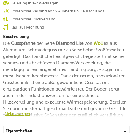
Lieferung in 1-2 Werktagen
Kostenloser Versand ab 59 € innerhalb Deutschlands
Kostenloser Rückversand
Kauf auf Rechnung
Beschreibung
Die
Gusspfanne
der Serie
Diamond Lite
von
Woll
ist aus
Aluminium-Schmiedeguss mit äußerst hoher Stoßfestigkeit
gefertigt. Das handliche Leichtgewicht begeistert mit seiner
schnitt- und abriebfesten Diamant-Versiegelung, die
mehrlagig für ein angenehmes Handling sorgt - sogar mit
metallischem Kochbesteck. Dank der neuen, revolutionären
Gusstechnik ist eine außergewöhnliche Qualität mit
einzigartigen Funktionen gewährleistet. Der Boden sorgt
auch in der Induktionsversion für eine schnelle
Hitzeverteilung und exzellente Wärmespeicherung. Bereiten
Sie darin meisterhaft geschmackvolle und gesunde Gerichte
Mehr anzeigen
zu, die Sie inklusive Soßen über den zusätzlich verstärkten
Schüttrand sauber und gekonnt ausgießen können.
Eigenschaften
leistungsstarke
Gusspfanne Diamond Lite