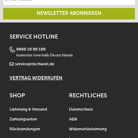
3 Jahre Herstellergarantie
auf die Versiegelung
gefertigt in Deutschland
NEWSLETTER ABONNIEREN
Lieferumfang:
Pfanne mit abnehmbarem Griff
SERVICE HOTLINE
0800 10 80 100
kostenlos innerhalb Deutschlands
service@tischwelt.de
VERTRAG WIDERRUFEN
SHOP
RECHTLICHES
Lieferung & Versand
Datenschutz
Zahlungsarten
AGB
Rücksendungen
Widerrufsbelehrung