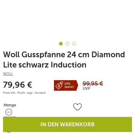
Woll Gusspfanne 24 cm Diamond
Lite schwarz Induction
WOLL
99,95
€
79,96
€
20%
sparen
UVP
Preis inkl. MwSt. zzgl.
Versand
Menge
Menge
IN DEN WARENKORB