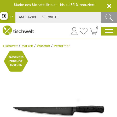
Marke des Monats: Iittala – bis zu 35 % reduziert!
st umschalten
SHOP
MAGAZIN
SERVICE
0
Tischwelt
Marken
Wüsthof
Performer