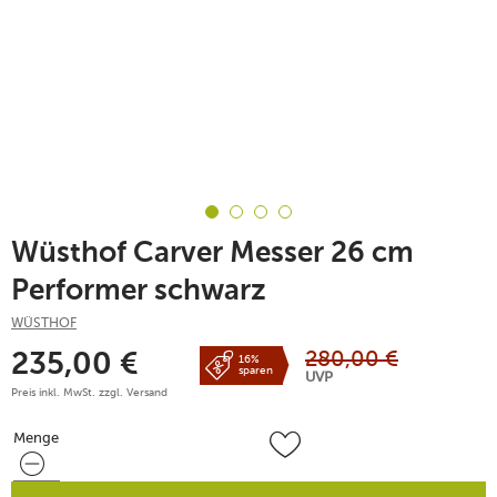
Wüsthof Carver Messer 26 cm
Performer schwarz
WÜSTHOF
280,00
€
235,00
€
16%
sparen
UVP
Preis inkl. MwSt. zzgl.
Versand
Menge
Menge