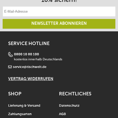
aussehendes Schneiden
E-Mail-Adresse eintragen
das Dreizack-Logo des Herstellers ziert die Klinge
kontraststark
nicht für Schneidearbeiten auf harten Oberflächen
NEWSLETTER ABONNIEREN
geeignet (Metall, Glas, Hartholz)
von Hand reinigen und sofort abtrocknen
scheuernde Schwämme vermeiden und nicht
SERVICE HOTLINE
einweichen
Made in Germany
0800 10 80 100
kostenlos innerhalb Deutschlands
service@tischwelt.de
VERTRAG WIDERRUFEN
SHOP
RECHTLICHES
Lieferung & Versand
Datenschutz
Zahlungsarten
AGB