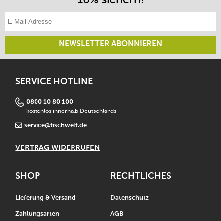
Griffergonomie gewährleistet
E-Mail-Adresse eintragen
das Dreizack-Logo des Herstellers ziert die Klinge auf
kontraststarke Weise
nicht für Schneidearbeiten auf harten Oberflächen
NEWSLETTER ABONNIEREN
geeignet (Metall, Glas, Hartholz)
von Hand reinigen und sofort abtrocknen
scheuernde Schwämme vermeiden und nicht
SERVICE HOTLINE
einweichen
Made in Germany
0800 10 80 100
kostenlos innerhalb Deutschlands
service@tischwelt.de
VERTRAG WIDERRUFEN
SHOP
RECHTLICHES
Lieferung & Versand
Datenschutz
Zahlungsarten
AGB