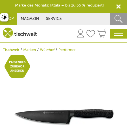
Marke des Monats: Iittala – bis zu 35 % reduziert!
st umschalten
SHOP
MAGAZIN
SERVICE
0
Tischwelt
Marken
Wüsthof
Performer