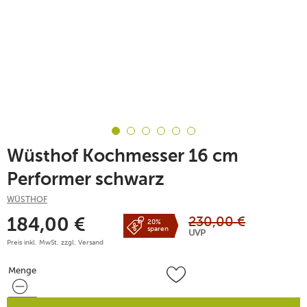
Wüsthof Kochmesser 16 cm
Performer schwarz
WÜSTHOF
230,00
€
184,00
€
20%
sparen
UVP
Preis inkl. MwSt. zzgl.
Versand
Menge
Menge