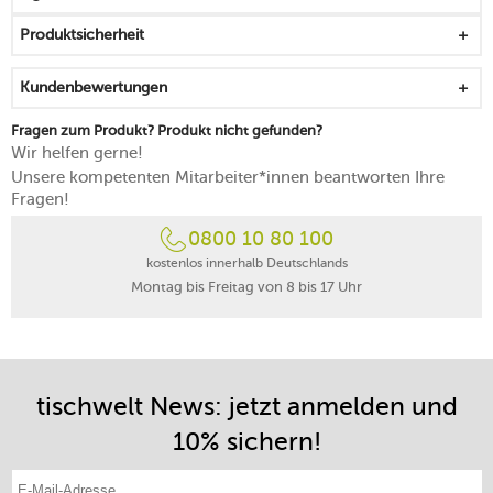
wirkt modern und klassisch zugleich
Produktsicherheit
von Hand reinigen
Kundenbewertungen
Fragen zum Produkt? Produkt nicht gefunden?
Wir helfen gerne!
Unsere kompetenten Mitarbeiter*innen beantworten Ihre
Fragen!
0800 10 80 100
kostenlos innerhalb Deutschlands
Montag bis Freitag von 8 bis 17 Uhr
tischwelt News: jetzt anmelden und
10% sichern!
E-Mail-Adresse eintragen