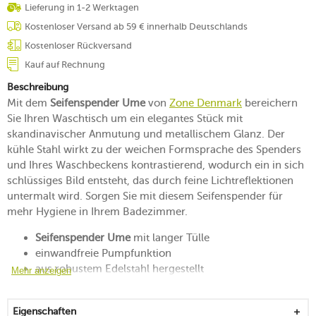
Lieferung in 1-2 Werktagen
Kostenloser Versand ab 59 € innerhalb Deutschlands
Kostenloser Rückversand
Kauf auf Rechnung
Beschreibung
Mit dem
Seifenspender Ume
von
Zone Denmark
bereichern
Sie Ihren Waschtisch um ein elegantes Stück mit
skandinavischer Anmutung und metallischem Glanz. Der
kühle Stahl wirkt zu der weichen Formsprache des Spenders
und Ihres Waschbeckens kontrastierend, wodurch ein in sich
schlüssiges Bild entsteht, das durch feine Lichtreflektionen
untermalt wird. Sorgen Sie mit diesem Seifenspender für
mehr Hygiene in Ihrem Badezimmer.
Seifenspender Ume
mit langer Tülle
einwandfreie Pumpfunktion
aus robustem Edelstahl hergestellt
Mehr anzeigen
mattes Finish, das zarte Reflektionen zulässt
vereint Funktionalität und Ästhetik in sich
Eigenschaften
U-Form dient als Inspiration für die Linienführung