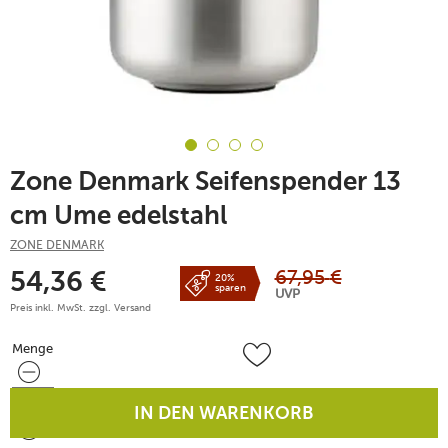
Zone Denmark Seifenspender 13
cm Ume edelstahl
ZONE DENMARK
67,95
€
54,36
€
20%
sparen
UVP
Preis inkl. MwSt. zzgl.
Versand
Menge
Menge
IN DEN WARENKORB