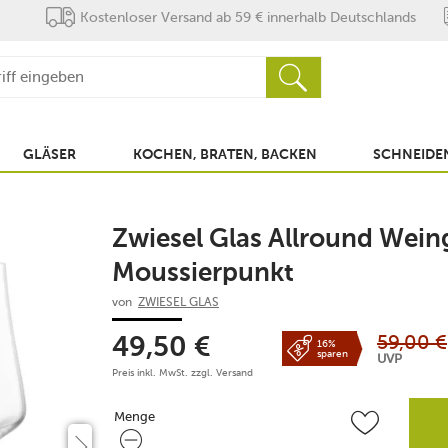
Kostenloser Versand ab 59 € innerhalb Deutschlands
GLÄSER
KOCHEN, BRATEN, BACKEN
SCHNEIDEN
Zwiesel Glas Allround Wein
Moussierpunkt
von
ZWIESEL GLAS
59,00
€
49,50
€
16%
sparen
UVP
Preis inkl. MwSt. zzgl.
Versand
Menge
Menge