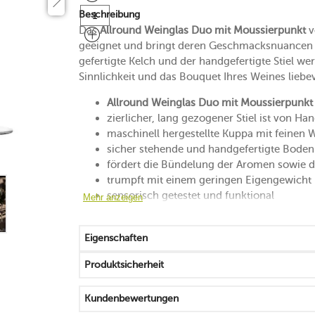
Beschreibung
Das
Allround Weinglas Duo mit Moussierpunkt
v
geeignet und bringt deren Geschmacksnuancen 
gefertigte Kelch und der handgefertigte Stiel wer
Sinnlichkeit und das Bouquet Ihres Weines liebe
Allround Weinglas Duo mit Moussierpunkt
zierlicher, lang gezogener Stiel ist von H
maschinell hergestellte Kuppa mit feinen 
sicher stehende und handgefertigte Bodenp
fördert die Bündelung der Aromen sowie d
trumpft mit einem geringen Eigengewicht 
sensorisch getestet und funktional
Mehr anzeigen
Bläschenbildung wird durch den Moussier
spülmaschinenfest
Eigenschaften
Made in Germany & Hungary
Produktsicherheit
Kundenbewertungen