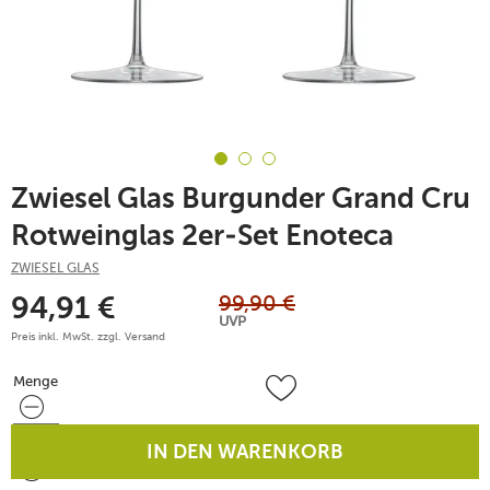
Zwiesel Glas Burgunder Grand Cru
Rotweinglas 2er-Set Enoteca
ZWIESEL GLAS
99,90
€
94,91
€
UVP
Preis inkl. MwSt. zzgl.
Versand
Menge
Menge
IN DEN WARENKORB