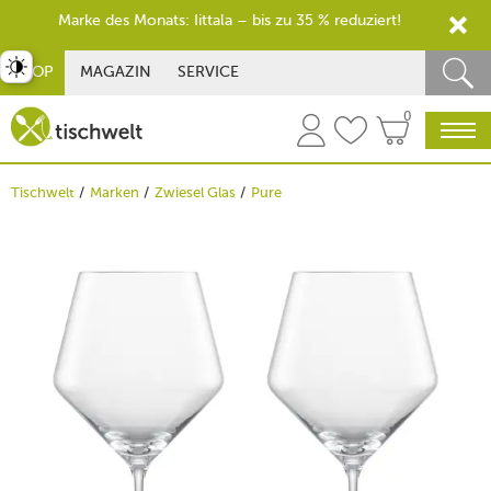
Marke des Monats: Iittala – bis zu 35 % reduziert!
st umschalten
SHOP
MAGAZIN
SERVICE
0
Tischwelt
Marken
Zwiesel Glas
Pure