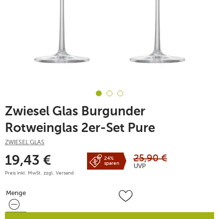
Zwiesel Glas Burgunder
Rotweinglas 2er-Set Pure
ZWIESEL GLAS
25,90
€
19,43
€
24%
sparen
UVP
Preis inkl. MwSt. zzgl.
Versand
Menge
Menge