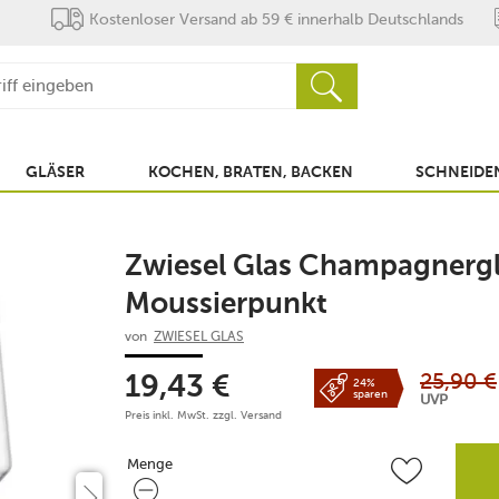
Kostenloser Versand ab 59 € innerhalb Deutschlands
GLÄSER
KOCHEN, BRATEN, BACKEN
SCHNEIDEN
Zwiesel Glas Champagnergla
Moussierpunkt
von
ZWIESEL GLAS
25,90
€
19,43
€
24%
sparen
UVP
Preis inkl. MwSt. zzgl.
Versand
Menge
Menge