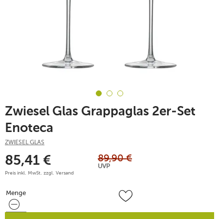
Zwiesel Glas Grappaglas 2er-Set
Enoteca
ZWIESEL GLAS
89,90
€
85,41
€
UVP
Preis inkl. MwSt. zzgl.
Versand
Menge
Menge