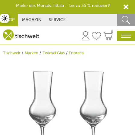
Marke des Monats: Iittala – bis zu 35 % reduziert!
st umschalten
SHOP
MAGAZIN
SERVICE
0
Tischwelt
Marken
Zwiesel Glas
Enoteca