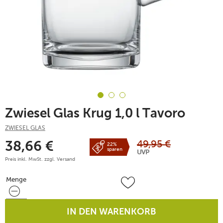
Zwiesel Glas Krug 1,0 l Tavoro
ZWIESEL GLAS
49,95
€
38,66
€
22%
sparen
UVP
Preis inkl. MwSt. zzgl.
Versand
Menge
Menge
IN DEN WARENKORB