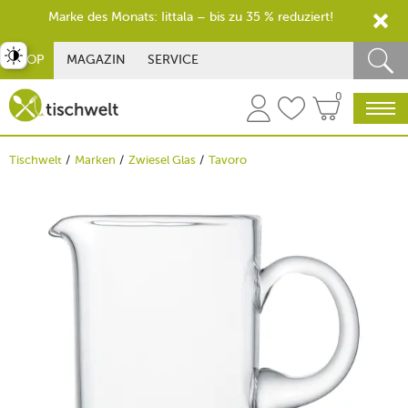
Marke des Monats: Iittala – bis zu 35 % reduziert!
st umschalten
SHOP
MAGAZIN
SERVICE
0
Tischwelt
Marken
Zwiesel Glas
Tavoro