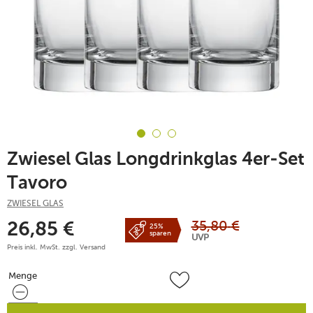
Zwiesel Glas Longdrinkglas 4er-Set
Tavoro
ZWIESEL GLAS
35,80
€
26,85
€
25%
sparen
UVP
Preis inkl. MwSt. zzgl.
Versand
Menge
Menge