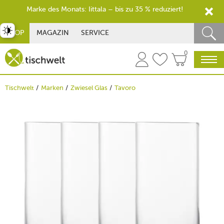
Marke des Monats: Iittala – bis zu 35 % reduziert!
st umschalten
SHOP
MAGAZIN
SERVICE
0
Tischwelt
Marken
Zwiesel Glas
Tavoro