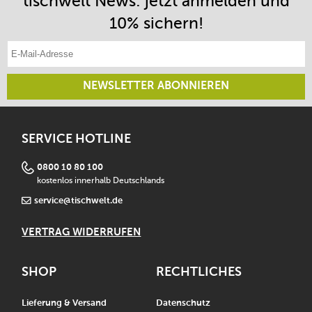
tischwelt News: jetzt anmelden und
10% sichern!
E-Mail-Adresse eintragen
NEWSLETTER ABONNIEREN
SERVICE HOTLINE
0800 10 80 100
kostenlos innerhalb Deutschlands
service@tischwelt.de
VERTRAG WIDERRUFEN
SHOP
RECHTLICHES
Lieferung & Versand
Datenschutz