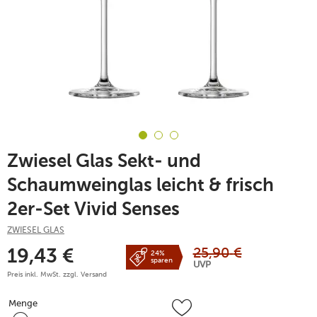
Zwiesel Glas Sekt- und
Schaumweinglas leicht & frisch
2er-Set Vivid Senses
ZWIESEL GLAS
25,90
€
19,43
€
24%
sparen
UVP
Preis inkl. MwSt. zzgl.
Versand
Menge
Menge