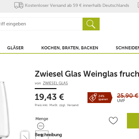
Kostenloser Versand ab 59 € innerhalb Deutschlands
GLÄSER
KOCHEN, BRATEN, BACKEN
SCHNEIDEN
Zwiesel Glas Weinglas fruch
von
ZWIESEL GLAS
25,90
€
19,43
€
24%
sparen
UVP
Preis inkl. MwSt. zzgl.
Versand
Menge
Menge
Beschreibung