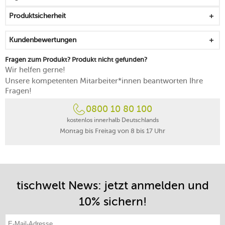
ein Stoppknopf und der automatische Rücklauf
Produktsicherheit
ermöglichen die volle Kontrolle
zur platzsparenden Aufbewahrung den Klappgriff des
Kundenbewertungen
Seilzugs einfach einklappen
überschüssiges Wasser lässt sich über den Ausgießer
Fragen zum Produkt? Produkt nicht gefunden?
abgießen
Wir helfen gerne!
für 4-6 Salatportionen geeignet
Unsere kompetenten Mitarbeiter*innen beantworten Ihre
der integrierte Korb lässt sich leicht anheben und
Fragen!
herausnehmen
0800 10 80 100
zur Reinigung den Deckel abnehmen und diesen von
Hand reinigen
kostenlos innerhalb Deutschlands
Montag bis Freitag von 8 bis 17 Uhr
Schüssel, Korb und Kupplungsplatte sind
spülmaschinengeeignet
5 Jahre Herstellergarantie
tischwelt News: jetzt anmelden und
10% sichern!
E-Mail-Adresse eintragen