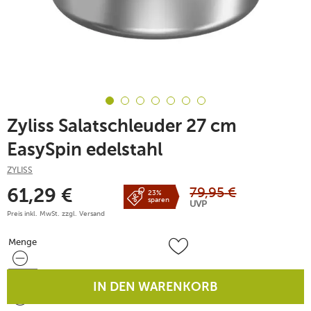
Zyliss Salatschleuder 27 cm
EasySpin edelstahl
ZYLISS
79,95
€
61,29
€
23%
sparen
UVP
Preis inkl. MwSt. zzgl.
Versand
Menge
Menge
IN DEN WARENKORB