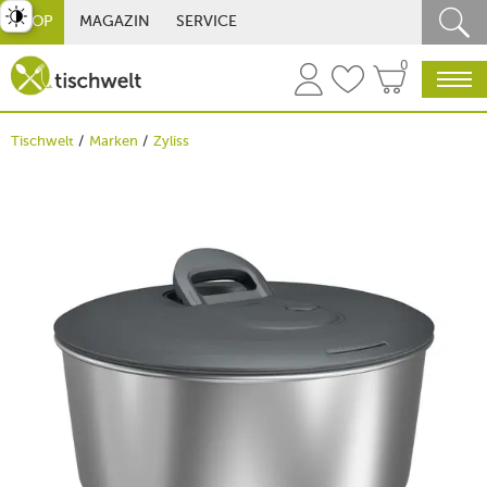
st umschalten
SHOP
MAGAZIN
SERVICE
0
Tischwelt
Marken
Zyliss