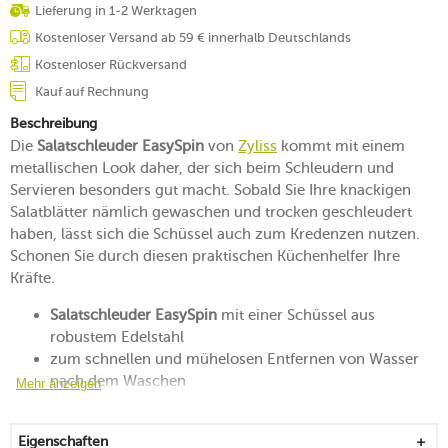
Lieferung in 1-2 Werktagen
Kostenloser Versand ab 59 € innerhalb Deutschlands
Kostenloser Rückversand
Kauf auf Rechnung
Beschreibung
Die
Salatschleuder EasySpin
von
Zyliss
kommt mit einem
metallischen Look daher, der sich beim Schleudern und
Servieren besonders gut macht. Sobald Sie Ihre knackigen
Salatblätter nämlich gewaschen und trocken geschleudert
haben, lässt sich die Schüssel auch zum Kredenzen nutzen.
Schonen Sie durch diesen praktischen Küchenhelfer Ihre
Kräfte.
Salatschleuder EasySpin
mit einer Schüssel aus
robustem Edelstahl
zum schnellen und mühelosen Entfernen von Wasser
nach dem Waschen
Mehr anzeigen
mit einem raffinierten Seilzugmechanismus, der sich
leicht bedienen lässt
Eigenschaften
sicherer Stand durch einen rutschhemmenden Boden