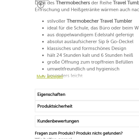
Dank des
Thermobechers
der Reihe
Travel Tumb
Erfrischung und Heißgetränke wärmen auch nac
stilvoller
Thermobecher Travel Tumbler
ideal für die Schule, das Büro oder beim 
aus doppelwandigem Edelstahl gefertigt
absolut auslaufsicherer Sip & Go-Deckel
klassisches und formschönes Design
hält 24 Stunden kalt und 6 Stunden heiß
große Öffnung zum tropffreien Befüllen
umweltfreundlich und hygienisch
besonders leicht
Mehr anzeigen
geschmacks- und geruchsneutral
fasst 0,35 Liter
Eigenschaften
12,5 cm hoch
BPA-frei
Produktsicherheit
spülmaschinengeeignet, Handreinigung e
in verschiedenen Ausführungen erhältlich
Kundenbewertungen
Fragen zum Produkt? Produkt nicht gefunden?