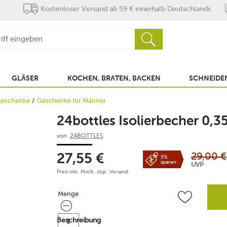
Kostenloser Versand ab 59 € innerhalb Deutschlands
GLÄSER
KOCHEN, BRATEN, BACKEN
SCHNEIDEN
geschenke
Geschenke für Männer
24bottles Isolierbecher 0,35
von
24BOTTLES
29,00
€
27,55
€
5%
sparen
UVP
Preis inkl. MwSt. zzgl.
Versand
Menge
Menge
Beschreibung