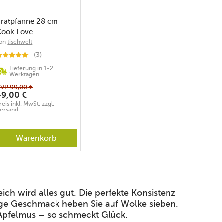
Bratpfanne 28 cm
Cook Love
on
tischwelt
(3)
Lieferung in 1-2
Werktagen
UVP
99,00
€
49,00
€
reis inkl. MwSt. zzgl.
ersand
Warenkorb
ich wird alles gut. Die perfekte Konsistenz
trige Geschmack heben Sie auf Wolke sieben.
pfelmus – so schmeckt Glück.