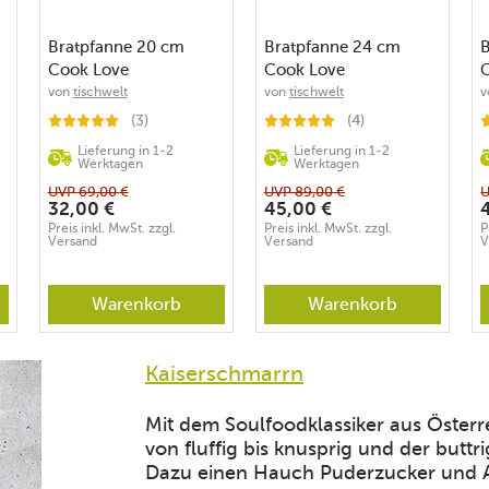
Bratpfanne 20 cm
Bratpfanne 24 cm
Cook Love
Cook Love
von
tischwelt
von
tischwelt
v
(3)
(4)
Lieferung in 1-2
Lieferung in 1-2
Werktagen
Werktagen
UVP
69,00
€
UVP
89,00
€
32,00
€
45,00
€
Preis inkl. MwSt. zzgl.
Preis inkl. MwSt. zzgl.
P
Versand
Versand
V
Warenkorb
Warenkorb
Kaiserschmarrn
Mit dem Soulfoodklassiker aus Österre
von fluffig bis knusprig und der but
Dazu einen Hauch Puderzucker und A