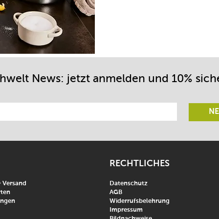
chwelt News: jetzt anmelden und 10% sich
NE
RECHTLICHES
& Versand
Datenschutz
ten
AGB
ungen
Widerrufsbelehrung
Impressum
Bildnachweise