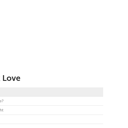
 Love
e?
ht