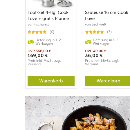
Topf-Set 4-tlg. Cook
Sauteuse 16 cm Cook
Love + gratis Pfanne
Love
von
tischwelt
von
tischwelt
(6)
(3)
Lieferung in 1-2
Lieferung in 1-2
Werktagen
Werktagen
UVP
366,00
€
UVP
49,00
€
169,00
€
36,00
€
Preis inkl. MwSt. zzgl.
Preis inkl. MwSt. zzgl.
Versand
Versand
Warenkorb
Warenkorb