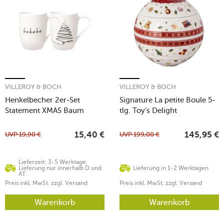
VILLEROY & BOCH
VILLEROY & BOCH
Henkelbecher 2er-Set
Signature La petite Boule 5-
Statement XMAS Baum
tlg. Toy’s Delight
UVP
19,90
€
UVP
199,00
€
15,40
€
145,95
€
Lieferzeit: 3-5 Werktage.
Lieferung nur innerhalb D und
Lieferung in 1-2 Werktagen
AT.
Preis inkl. MwSt. zzgl. Versand
Preis inkl. MwSt. zzgl. Versand
Warenkorb
Warenkorb