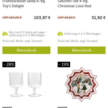
Frühstücksset Santa 6-tlg.
Geschirr-Set 4-tlg.
Toy’s Delight
Christmas Love Red
UVP
149,00
€
UVP
45,60
€
103,87
€
31,92
€
Nur noch 5 Stück auf Lager -
Lieferung in 1-2 Werktagen
Lieferung in 1-2 Werktagen
Preis inkl. MwSt. zzgl. Versand
Preis inkl. MwSt. zzgl. Versand
Warenkorb
Warenkorb
- 28%
- 19%