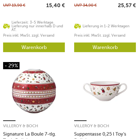
UVP
19,90
€
UVP
34,90
€
15,40
€
25,57
€
Lieferzeit: 3-5 Werktage.
Lieferung nur innerhalb D und
Lieferung in 1-2 Werktagen
AT.
Preis inkl. MwSt. zzgl. Versand
Preis inkl. MwSt. zzgl. Versand
Warenkorb
Warenkorb
- 29%
VILLEROY & BOCH
VILLEROY & BOCH
Signature La Boule 7-tlg.
Suppentasse 0,25 l Toy’s