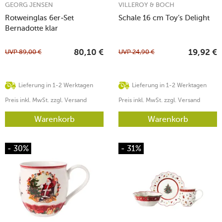
GEORG JENSEN
VILLEROY & BOCH
Rotweinglas 6er-Set
Schale 16 cm Toy’s Delight
Bernadotte klar
UVP
89,00
€
UVP
24,90
€
80,10
€
19,92
€
Lieferung in 1-2 Werktagen
Lieferung in 1-2 Werktagen
Preis inkl. MwSt. zzgl. Versand
Preis inkl. MwSt. zzgl. Versand
Warenkorb
Warenkorb
- 30%
- 31%