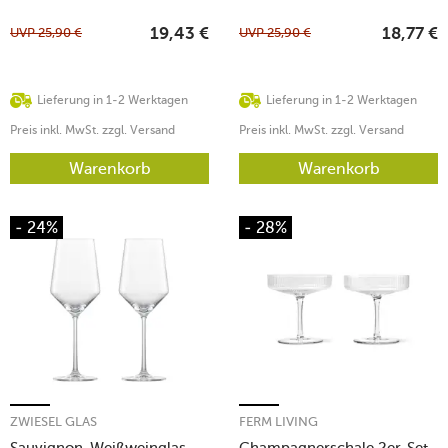
UVP
25,90
€
UVP
25,90
€
19,43
€
18,77
€
Lieferung in 1-2 Werktagen
Lieferung in 1-2 Werktagen
Preis inkl. MwSt. zzgl. Versand
Preis inkl. MwSt. zzgl. Versand
Warenkorb
Warenkorb
- 24%
- 28%
ZWIESEL GLAS
FERM LIVING
Sauvignon-Weißweinglas
Champagnerschale 2er-Set