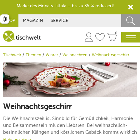
Marke des Monats: Iittala – bis zu 35 % reduziert!
st umschalten
SHOP
MAGAZIN
SERVICE
0
Tischwelt
Themen
Winter
Weihnachten
Weihnachtsgeschirr
Weihnachtsgeschirr
Die Weihnachtszeit ist Sinnbild für Gemütlichkeit, Harmonie
und Beisammensein mit den Liebsten. Bei weihnachtlich-
besinnlichen Klängen und köstlichem Gebäck kommt wirklich
jeder in Festtagsstimmung. Serviert auf entzückendem
Mehr anzeigen