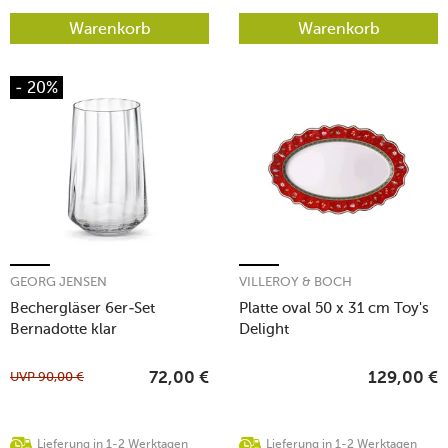
Warenkorb
Warenkorb
- 20%
GEORG JENSEN
VILLEROY & BOCH
Bechergläser 6er-Set
Platte oval 50 x 31 cm Toy's
Bernadotte klar
Delight
UVP
90,00
€
72,00
€
129,00
€
Lieferung in 1-2 Werktagen
Lieferung in 1-2 Werktagen