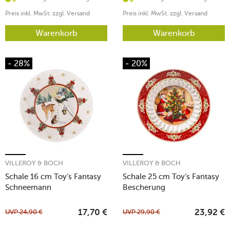
Preis inkl. MwSt. zzgl. Versand
Preis inkl. MwSt. zzgl. Versand
Warenkorb
Warenkorb
- 28%
- 20%
VILLEROY & BOCH
VILLEROY & BOCH
Schale 16 cm Toy’s Fantasy
Schale 25 cm Toy’s Fantasy
Schneemann
Bescherung
UVP
24,90
€
UVP
29,90
€
17,70
€
23,92
€