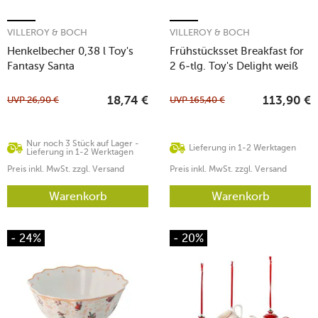
VILLEROY & BOCH
VILLEROY & BOCH
Henkelbecher 0,38 l Toy's
Frühstücksset Breakfast for
Fantasy Santa
2 6-tlg. Toy's Delight weiß
UVP
26,90
€
UVP
165,40
€
18,74
€
113,90
€
Nur noch 3 Stück auf Lager -
Lieferung in 1-2 Werktagen
Lieferung in 1-2 Werktagen
Preis inkl. MwSt. zzgl. Versand
Preis inkl. MwSt. zzgl. Versand
Warenkorb
Warenkorb
- 24%
- 20%