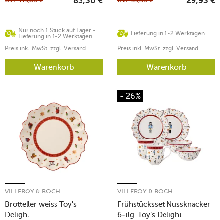
UVP
119,00
€
UVP
39,90
€
83,30
€
29,93
€
Nur noch 1 Stück auf Lager -
Lieferung in 1-2 Werktagen
Lieferung in 1-2 Werktagen
Preis inkl. MwSt. zzgl. Versand
Preis inkl. MwSt. zzgl. Versand
Warenkorb
Warenkorb
- 26%
VILLEROY & BOCH
VILLEROY & BOCH
Brotteller weiss Toy's
Frühstücksset Nussknacker
Delight
6-tlg. Toy’s Delight