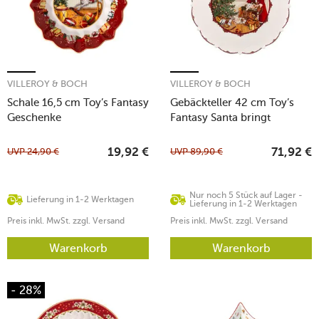
VILLEROY & BOCH
VILLEROY & BOCH
Schale 16,5 cm Toy’s Fantasy
Gebäckteller 42 cm Toy’s
Geschenke
Fantasy Santa bringt
Geschenke
UVP
24,90
€
UVP
89,90
€
19,92
€
71,92
€
Nur noch 5 Stück auf Lager -
Lieferung in 1-2 Werktagen
Lieferung in 1-2 Werktagen
Preis inkl. MwSt. zzgl. Versand
Preis inkl. MwSt. zzgl. Versand
Warenkorb
Warenkorb
- 28%