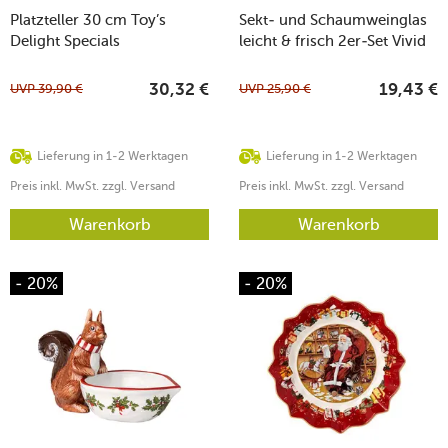
Platzteller 30 cm Toy’s
Sekt- und Schaumweinglas
Delight Specials
leicht & frisch 2er-Set Vivid
Senses
UVP
39,90
€
UVP
25,90
€
30,32
€
19,43
€
Lieferung in 1-2 Werktagen
Lieferung in 1-2 Werktagen
Preis inkl. MwSt. zzgl. Versand
Preis inkl. MwSt. zzgl. Versand
Warenkorb
Warenkorb
- 20%
- 20%