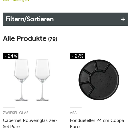
Weihnachtsgeschirr schmeckt das sündhaft-leckere Essen
zum Heiligen Abend gleich viel besser. Genießen Sie die
Filtern/Sortieren
magische Vorweihnachtszeit gemeinsam mit Ihrer Familie
und guten Freunden.
Mehr erfahren!
Alle Produkte
(79)
- 24%
- 27%
ZWIESEL GLAS
ASA
Cabernet Rotweinglas 2er-
Fondueteller 24 cm Coppa
Set Pure
Kuro