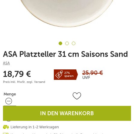
ASA Platzteller 31 cm Saisons Sand
ASA
25,90
€
18,79
€
27%
sparen
UVP
Preis inkl. MwSt. zzgl.
Versand
Menge
Menge
IN DEN WARENKORB
Lieferung in 1-2 Werktagen