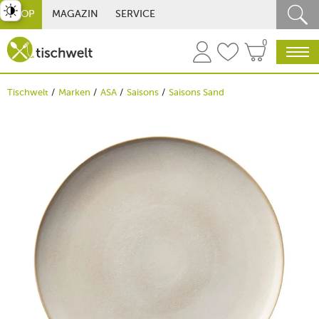
st umschalten
SHOP
MAGAZIN
SERVICE
0
Tischwelt
Marken
ASA
Saisons
Saisons Sand