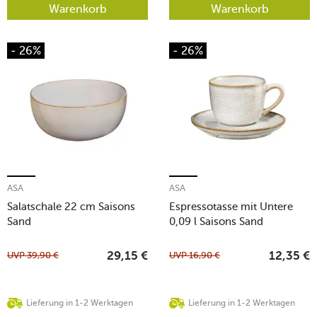
Warenkorb
Warenkorb
- 26%
- 26%
ASA
ASA
Salatschale 22 cm Saisons
Espressotasse mit Untere
Sand
0,09 l Saisons Sand
UVP
39,90
€
UVP
16,90
€
29,15
€
12,35
€
Lieferung in 1-2 Werktagen
Lieferung in 1-2 Werktagen