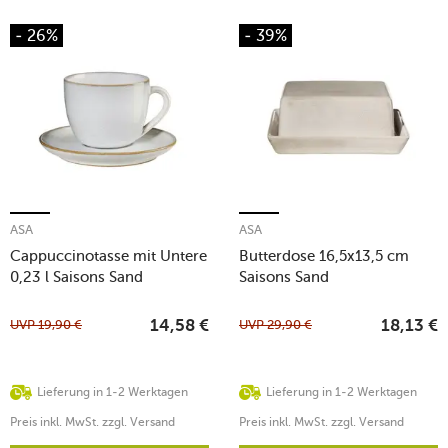
- 26%
- 39%
ASA
ASA
Cappuccinotasse mit Untere
Butterdose 16,5x13,5 cm
0,23 l Saisons Sand
Saisons Sand
UVP
19,90
€
UVP
29,90
€
14,58
€
18,13
€
Lieferung in 1-2 Werktagen
Lieferung in 1-2 Werktagen
Preis inkl. MwSt. zzgl. Versand
Preis inkl. MwSt. zzgl. Versand