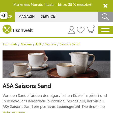
Marke des Monats: Iittala – bis zu 35 % reduziert!
st umschalten
SHOP
MAGAZIN
SERVICE
0
Tischwelt
Marken
ASA
Saisons
Saisons Sand
ASA Saisons Sand
Von den Sandstränden der algarvischen Küste inspiriert und
in liebevoller Handarbeit in Portugal hergestellt, vermittelt
ASA Saisons Sand ein
positives Lebensgefühl
. Die deutsche
Designmarke
ASA
setzt bei dieser Kollektion auf klare und
Mehr anzeigen