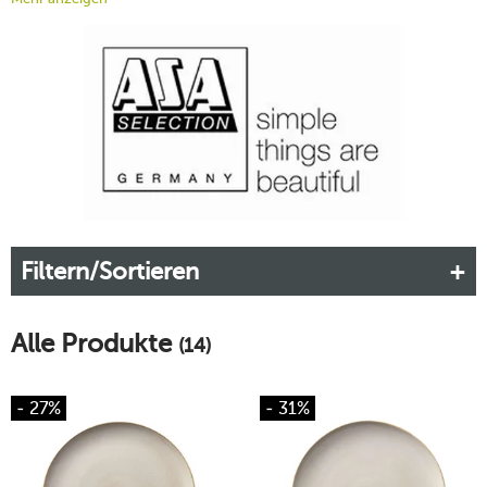
einfache Formen, die durch natürliche, aber intensive Farben
belebt werden. Bereichern Sie Ihren Geschirrschrank mit der
kombinationsfreudigen Steinzeug-Serie ASA Saisons Sand.
Mehr erfahren!
Filtern/Sortieren
Alle Produkte
(14)
- 27%
- 31%