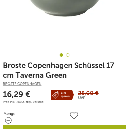
Broste Copenhagen Schüssel 17
cm Taverna Green
BROSTE COPENHAGEN
28,00
€
16,29
€
41%
sparen
UVP
Preis inkl. MwSt. zzgl.
Versand
Menge
Menge