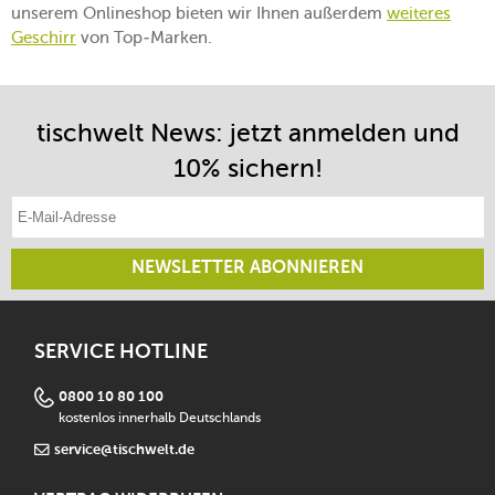
unserem Onlineshop bieten wir Ihnen außerdem
weiteres
Geschirr
von Top-Marken.
tischwelt News: jetzt anmelden und
10% sichern!
E-Mail-Adresse eintragen
NEWSLETTER ABONNIEREN
SERVICE HOTLINE
0800 10 80 100
kostenlos innerhalb Deutschlands
service@tischwelt.de