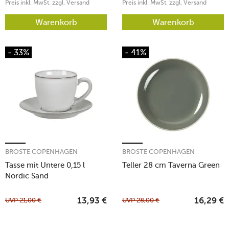
Preis inkl. MwSt. zzgl. Versand
Preis inkl. MwSt. zzgl. Versand
Warenkorb
Warenkorb
- 33%
- 41%
BROSTE COPENHAGEN
BROSTE COPENHAGEN
Tasse mit Untere 0,15 l
Teller 28 cm Taverna Green
Nordic Sand
UVP
21,00
€
UVP
28,00
€
13,93
€
16,29
€