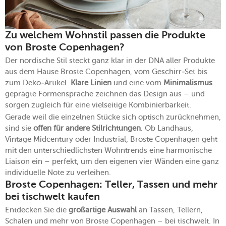
Zu welchem Wohnstil passen die Produkte
von Broste Copenhagen?
Der nordische Stil steckt ganz klar in der DNA aller Produkte
aus dem Hause Broste Copenhagen, vom Geschirr-Set bis
zum Deko-Artikel.
Klare Linien
und eine vom
Minimalismus
geprägte Formensprache zeichnen das Design aus – und
sorgen zugleich für eine vielseitige Kombinierbarkeit.
Gerade weil die einzelnen Stücke sich optisch zurücknehmen,
sind sie
offen für andere Stilrichtungen
. Ob Landhaus,
Vintage Midcentury oder Industrial, Broste Copenhagen geht
mit den unterschiedlichsten Wohntrends eine harmonische
Liaison ein – perfekt, um den eigenen vier Wänden eine ganz
individuelle Note zu verleihen.
Broste Copenhagen: Teller, Tassen und mehr
bei tischwelt kaufen
Entdecken Sie die
großartige Auswahl
an Tassen, Tellern,
Schalen und mehr von Broste Copenhagen – bei tischwelt. In