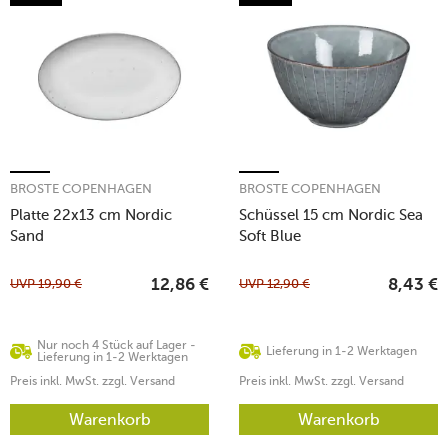
BROSTE COPENHAGEN
BROSTE COPENHAGEN
Platte 22x13 cm Nordic
Schüssel 15 cm Nordic Sea
Sand
Soft Blue
UVP
19,90
€
UVP
12,90
€
12,86
€
8,43
€
Nur noch 4 Stück auf Lager -
Lieferung in 1-2 Werktagen
Lieferung in 1-2 Werktagen
Preis inkl. MwSt. zzgl. Versand
Preis inkl. MwSt. zzgl. Versand
Warenkorb
Warenkorb