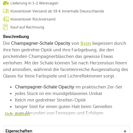
Lieferung in 1-2 Werktagen
Kostenloser Versand ab 59 € innerhalb Deutschlands
Kostenloser Rückversand
Kauf auf Rechnung
Beschreibung
Die
Champagner-Schale Opacity
von
Byon
begeistert durch
ihre fein gedrehte Optik und ihre Farbgebung, die den
prickelnden Champagnerbläschen das gewisse Etwas
verleihen. Mit der Schale können Sie nach Herzenslust feiern
und anstoßen, während die facettenreiche Ausgestaltung des
Glases für feine Farbspiele und Lichtreflektionen sorgt.
Champagner-Schale Opacity
im praktischen 2er-Set
jedes Stück ist ein mundgeblasenes Unikat
Kelch mit gedrehter Streifen-Optik
langer Stiel für einen guten Halt beim Genießen
zum Abrunden von Festtagen und Erfolgen
Mehr anzeigen
detailreich und liebevoll ausgestaltet
spülmaschinengeeignet
Eigenschaften