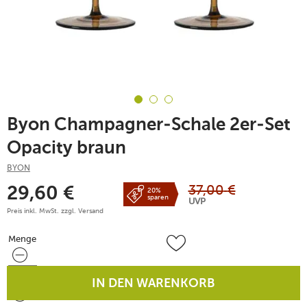
Byon Champagner-Schale 2er-Set
Opacity braun
BYON
37,00
€
29,60
€
20%
sparen
UVP
Preis inkl. MwSt. zzgl.
Versand
Menge
Menge
IN DEN WARENKORB