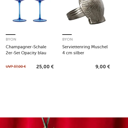
BYON
BYON
Champagner-Schale
Serviettenring Muschel
2er-Set Opacity blau
4 cm silber
UVP
37,00
€
25,00
€
9,00
€