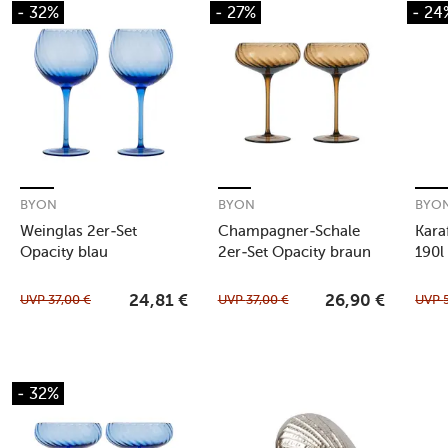
- 32%
- 27%
- 24
BYON
BYON
BYO
Weinglas 2er-Set
Champagner-Schale
Kara
Opacity blau
2er-Set Opacity braun
190l
UVP
37,00
€
UVP
37,00
€
UVP
24,81
€
26,90
€
- 32%