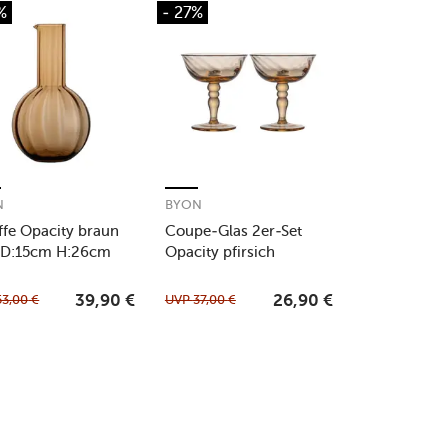
%
- 27%
N
BYON
ffe Opacity braun
Coupe-Glas 2er-Set
 D:15cm H:26cm
Opacity pfirsich
53,00
€
UVP
37,00
€
39,90
€
26,90
€