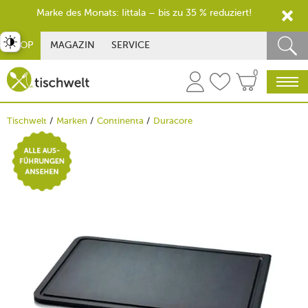
Marke des Monats: Iittala – bis zu 35 % reduziert!
st umschalten
SHOP
MAGAZIN
SERVICE
0
Tischwelt
Marken
Continenta
Duracore