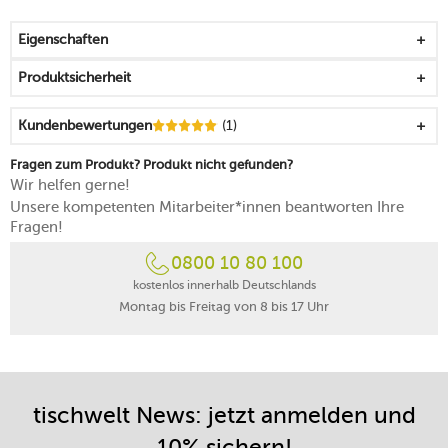
bei Bedarf – wenn die Oberfläche rau und stumpf wirkt
– mit einem feinkörnigen Schleifpapier vorsichtig
Eigenschaften
glätten, anschließend unter fließend Wasser säubern
und gleichmäßig einölen
Produktsicherheit
Kundenbewertungen
(1)
Fragen zum Produkt? Produkt nicht gefunden?
Wir helfen gerne!
Unsere kompetenten Mitarbeiter*innen beantworten Ihre
Fragen!
0800 10 80 100
kostenlos innerhalb Deutschlands
Montag bis Freitag von 8 bis 17 Uhr
tischwelt News: jetzt anmelden und
10% sichern!