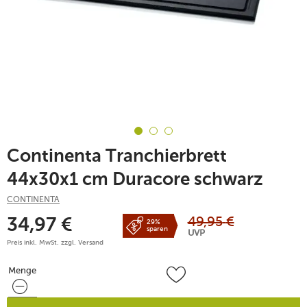
Continenta Tranchierbrett
44x30x1 cm Duracore schwarz
CONTINENTA
49,95
€
34,97
€
29%
sparen
UVP
Preis inkl. MwSt. zzgl.
Versand
Menge
Menge