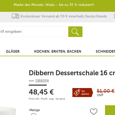
Marke des Monats: Iittala – bis zu 35 % reduziert!
Kostenloser Versand ab 59 € innerhalb Deutschlands
GLÄSER
KOCHEN, BRATEN, BACKEN
SCHNEIDEN
Dibbern Dessertschale 16 
von
DIBBERN
51,00
€
48,45
€
5%
sparen
UVP
Preis inkl. MwSt. zzgl.
Versand
Menge
Menge