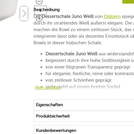
Beschreibung
Die
Dessertschale Juno Weiß
von
Dibbern
spiege
durch ihr strahlendes Weiß äußerst elegant. Die
machen die Bowl zu einem zeitlosen Stück, das
integrieren lässt oder als dezentes Einzelstück 
Bowls in dieser hübschen Schale.
Dessertschale Juno Weiß
aus widerstands
begeistert durch ihre hohe Stoßfestigkeit 
von einer filigranen Transparenz geprägt
für elegante, festliche, reine oder kontras
von zeitloser Schönheit geprägt
steht stabil auf einem breiten Sockel
Mehr anzeigen
mikrowellengeeignet
spülmaschinenfest
Eigenschaften
Made in Germany
Produktsicherheit
Kundenbewertungen